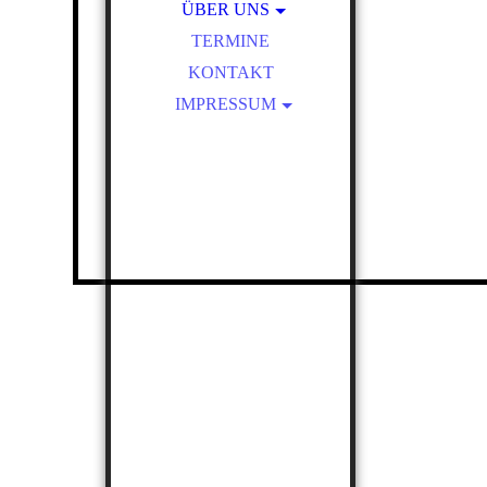
WARUM BEFASSEN WIR
ÜBER UNS
UNS DAMIT?
DER VORSTAND
TERMINE
ZIEL DES PROJEKTES
KONTAKT
IMPRESSUM
DATENSCHUTZ