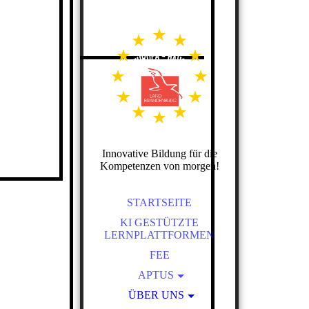
Diese Seit
Wir erstel
gerecht zu
Bitte besu
Innovative Bildung für die
Kompetenzen von morgen!
STARTSEITE
KI GESTÜTZTE
LERNPLATTFORMEN
FEE
APTUS
WARUM BEFASSEN WIR
ÜBER UNS
UNS DAMIT?